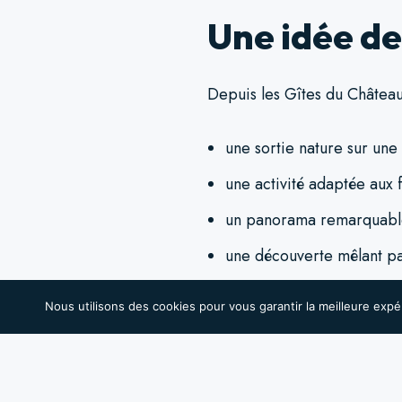
Une idée de
Depuis les Gîtes du Château
une sortie nature sur un
une activité adaptée aux f
un panorama remarquable
une découverte mêlant pa
C’est l’activité parfaite po
Nous utilisons des cookies pour vous garantir la meilleure expé
Pour en savoir plus :
https:
pancrace-digne-les-bains-