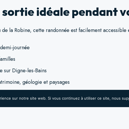
 sortie idéale pendant v
 de la Robine, cette randonnée est facilement accessible 
e demi-journée
amilles
 sur Digne-les-Bains
trimoine, géologie et paysages
ur alterner entre moments de détente aux gîtes et explorati
rience sur notre site web. Si vous continuez à utiliser ce site, nous su
//provence-alpes-cotedazur.com/que-faire/itineraires-ran
fr-4346340