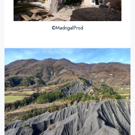
©MadrigalProd